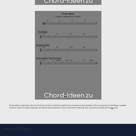
Chord-Ideen zu
"Photograph"
Chord-Ideen zu
"Lieblingsmensch"
Die aktuellsten Leadsheets siehst Du immer hier. Du hast kostenlosen Zugriff auf sie und kannst sie herunterladen. Wenn Du dauerhaft auf alle Sheets zugreifen
möchtest, kannst Du meine Leadsheets abonnieren. Damit unterstützt Du mich und meine Projekte. IRL aber auch auf Social-Media. Erfahre
hier
mehr.
Akkordfolgen