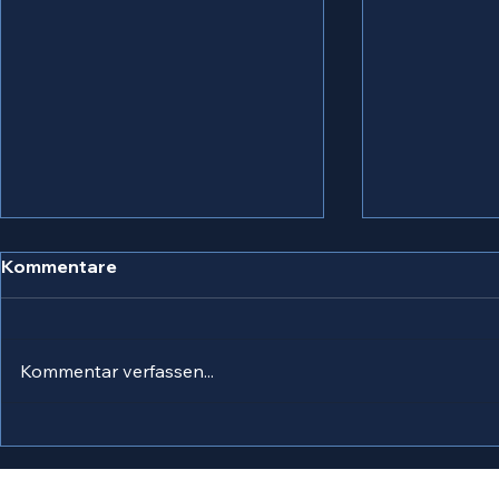
Kommentare
Kommentar verfassen...
EG. 177.2 - Ehr sei dem
Chord-Ide
Vater
"Photogra